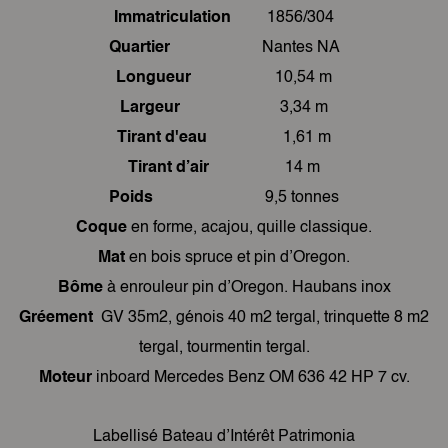
Immatriculation
1856/304
Quartier
Nantes NA
Longueur
10,54 m
Largeur
3,34 m
Tirant d'eau
1,61 m
Tirant d’air
14 m
Poids
9,5 tonnes
Coque
en forme, acajou, quille classique.
Mat
en bois spruce et pin d’Oregon.
Bôme
à enrouleur pin d’Oregon. Haubans inox
Gréement
GV 35m2, génois 40 m2 tergal, trinquette 8 m2
tergal, tourmentin tergal.
Moteur
inboard Mercedes Benz OM 636 42 HP 7 cv.
Labellisé Bateau d’Intérêt Patrimonia