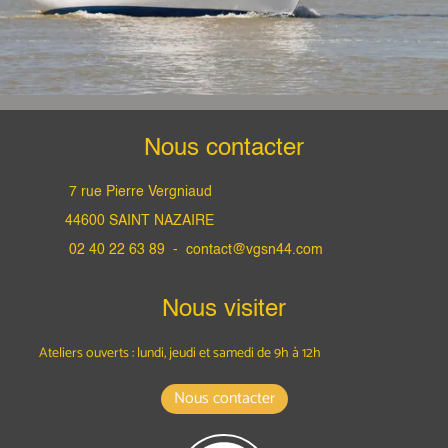
Nous contacter
7 rue Pierre Vergniaud
44600 SAINT NAZAIRE
02 40 22 63 89 -
contact@vgsn44.com
Nous visiter
Ateliers ouverts : lundi, jeudi et samedi
de 9h à 12h
Nous contacter