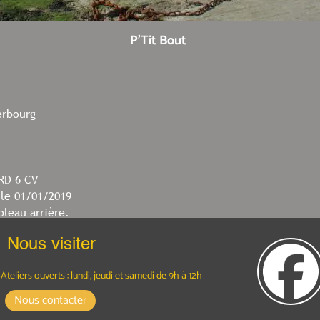
P'Tit Bout
erbourg
RD 6 CV
le 01/01/2019
bleau arrière.
Nous visiter
Ateliers ouverts : lundi, jeudi et samedi
de 9h à 12h
Nous contacter