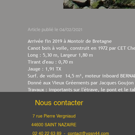
Article publié le 04/02/2021
Arrivée fin 2019 à Montoir de Bretagne
Canot bois à voile, construit en 1972 par CET Ch
Long : 5,30 m, Largeur 1,80 m
Tirant d'eau : 0,70 m
Jauge : 1,91 TX
Surf. de voilure 14,5 m², moteur inboard BERNA
Donné aux Vieux Gréements par Jacques Goujon 
Travaux : importants sur l'étrave, le pont et le ta
Nous contacter
Début des travaux hiver 2019 - 2020
7 rue Pierre Vergniaud
44600 SAINT NAZAIRE
02 40 22 63 89 -
contact@vgsn44.com