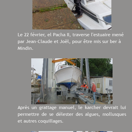
Le 22 février, el Pacha II, traverse l'estuaire mené
par Jean-Claude et Joël, pour être mis sur ber à
Mindin.
Après un grattage manuel, le karcher devrait lui
permettre de se délester des algues, mollusques
et autres coquillages.