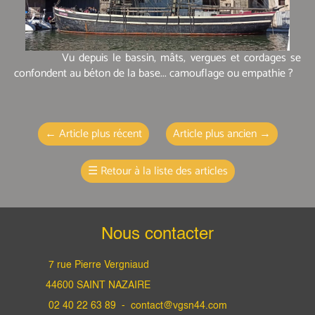
Vu depuis le bassin, mâts, vergues et cordages se
confondent au béton de la base... camouflage ou empathie ?
←
Article plus récent
Article plus ancien
→
☰
Retour à la liste des articles
Nous contacter
7 rue Pierre Vergniaud
44600 SAINT NAZAIRE
02 40 22 63 89 -
contact@vgsn44.com