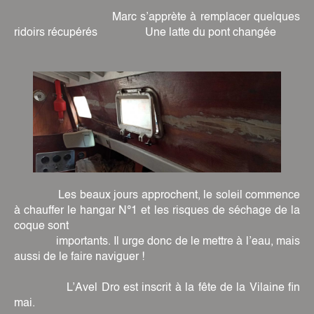
Marc s’apprète à remplacer quelques
ridoirs récupérés Une latte du pont changée
Les beaux jours approchent, le soleil commence
à chauffer le hangar N°1 et les risques de séchage de la
coque sont
importants. Il urge donc de le mettre à l’eau, mais
aussi de le faire naviguer !
L’Avel Dro est inscrit à la fête de la Vilaine fin
mai.