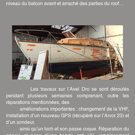
niveau du balcon avant et arraché des parties du roof…
Les travaux sur l’Avel Dro se sont déroulés
pendant plusieurs semaines comprenant, outre les
réparations mentionnées, des
améliorations importantes : changement de la VHF,
installation d’un nouveau GPS (récupéré sur l’Arvor 23) et
d’un sondeur,
ainsi qu’un loch et son passe coque. Réparation du