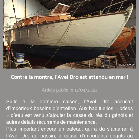
Contre la montre, l'Avel Dro est attendu en mer !
Article publié le 13/04/2022
Suite à la dernière saison, l’Avel Dro accusait
d’impérieux besoins d’entretien. Aux habituelles « prises
» d’eau est venu s’ajouter la casse du réa du génois et
autres détails récurrents de maintenance.
Plus important encore un bateau, qui a dû s’amarrer à
l’Avel Dro au bassin, a causé d’importants dégâts au