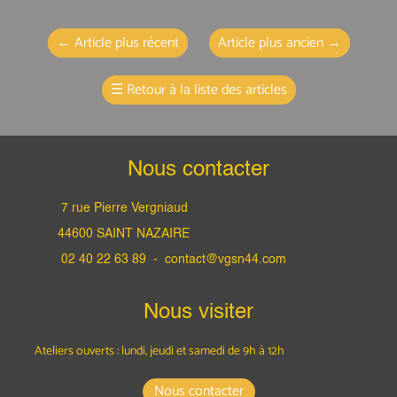
←
Article plus récent
Article plus ancien
→
☰
Retour à la liste des articles
Nous contacter
7 rue Pierre Vergniaud
44600 SAINT NAZAIRE
02 40 22 63 89 -
contact@vgsn44.com
Nous visiter
Ateliers ouverts : lundi, jeudi et samedi
de 9h à 12h
Nous contacter