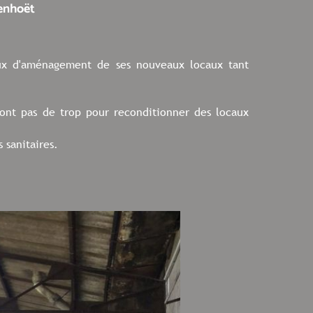
Penhoët
aux d'aménagement de ses nouveaux locaux tant
nt pas de trop pour reconditionner des locaux
 sanitaires.