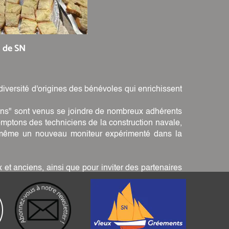
s de SN
diversité d'origines des bénévoles qui enrichissent
iens" sont venus se joindre de nombreux adhérents
omptons des techniciens de la construction navale,
. et même un nouveau moniteur expérimenté dans la
 et anciens, ainsi que pour inviter des partenaires
lonté d'encrer notre action dans un univers large et
eaux venus.