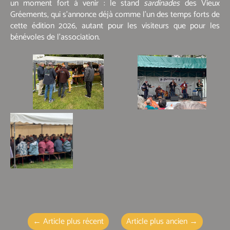
un moment fort à venir : le stand
sardinades
des Vieux
Gréements, qui s’annonce déjà comme l’un des temps forts de
cette édition 2026, autant pour les visiteurs que pour les
bénévoles de l’association.
←
Article plus récent
Article plus ancien
→