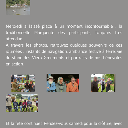
Mercredi a laissé place à un moment incontournable : la
traditionnelle Marguerite des participants, toujours très
attendue.
À travers les photos, retrouvez quelques souvenirs de ces
journées : instants de navigation, ambiance festive à terre, vie
du stand des Vieux Gréements et portraits de nos bénévoles
en action.
Et la fête continue ! Rendez-vous samedi pour la clôture, avec