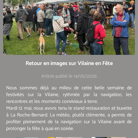
Retour en images sur Vilaine en Fête
Article publié le 14/05/2026
Nous sommes déjà au milieu de cette belle semaine de
festivités sur la Vilaine, rythmée par la navigation, les
rencontres et les moments conviviaux à terre.
Mardi 12 mai, nous avons tenu le stand restauration et buvette
à La Roche-Bernard. La météo, plutôt clémente, a permis de
profiter pleinement de la navigation sur la Vilaine avant de
prolonger la fête à quai en soirée.