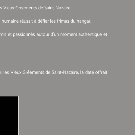
des Vieux Gréements de Saint-Nazaire.
 humaine réussit à défier les frimas du hangar.
 amis et passionnés autour d’un moment authentique et
 les Vieux Gréements de Saint-Nazaire, la date offrait