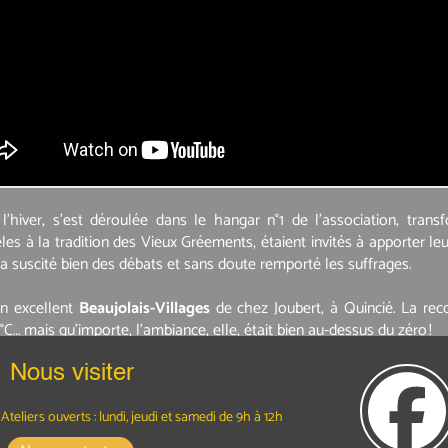
hiver, s’est déroulée dans le hangar n°1 de l’association, trans
les à la tradition des Vieux Gréements, étaient invités à apporter le
 a suscité bien des débats et sans doute remporté les suffrages.
un excellent
Beaujolais-Villages
de chez Joubert, à Quincié. La rec
°C… mais qu’importe, l’ambiance, elle, était bien au-dessus du zéro !
Nous visiter
Ateliers ouverts : lundi, jeudi et samedi
de 9h à 12h