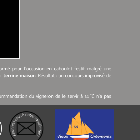
formé pour l’occasion en caboulot festif malgré une
ur
terrine maison
. Résultat : un concours improvisé de
ommandation du vigneron de le servir à 14 °C n’a pas