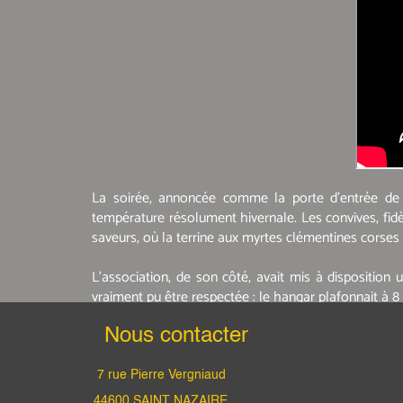
La soirée, annoncée comme la porte d’entrée de l’
température résolument hivernale. Les convives, fidè
saveurs, où la terrine aux myrtes clémentines corses
L’association, de son côté, avait mis à disposition 
vraiment pu être respectée : le hangar plafonnait à 8 
Nous contacter
7 rue Pierre Vergniaud
44600 SAINT NAZAIRE