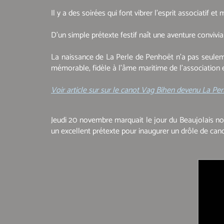
Il y a des soirées qui font vibrer l’esprit associati
D’un simple prétexte festif naît une aventure convivi
La naissance de La Perle de Penhoët n’a pas seulem
mémorable, fidèle à l’âme maritime de l’association e
Voir article sur sur le canot Vag Bihen devenu La Pe
Jeudi 20 novembre marquait le jour du Beaujolais nou
un excellent prétexte pour inaugurer un drôle de can