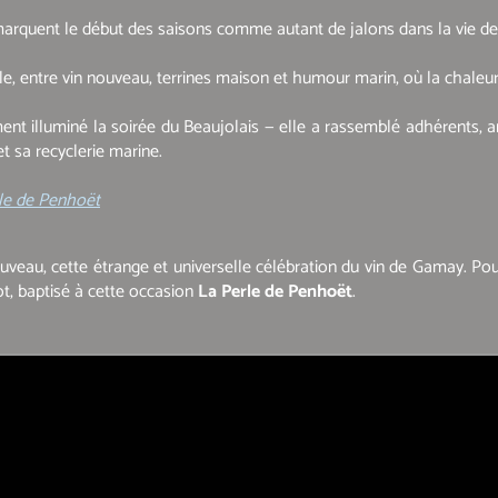
f et marquent le début des saisons comme autant de jalons dans la vie 
ale, entre vin nouveau, terrines maison et humour marin, où la chaleur
ent illuminé la soirée du Beaujolais — elle a rassemblé adhérents,
t sa recyclerie marine.
rle de Penhoët
veau, cette étrange et universelle célébration du vin de Gamay. Pour
ot, baptisé à cette occasion
La Perle de Penhoët
.