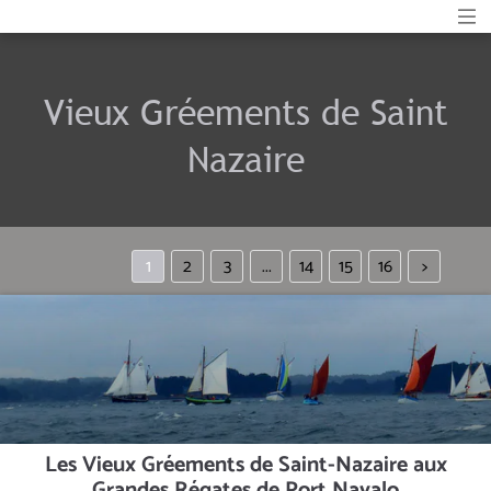
Vieux Gréements de Saint
Nazaire
1
2
3
...
14
15
16
>
Les Vieux Gréements de Saint-Nazaire aux
Grandes Régates de Port Navalo