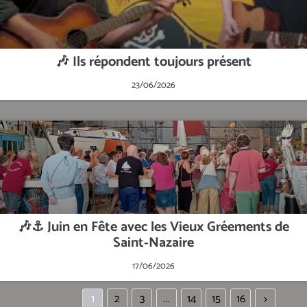
🎶 Ils répondent toujours présent
23/06/2026
🎶⚓ Juin en Fête avec les Vieux Gréements de
Saint‑Nazaire
17/06/2026
1
2
3
...
14
15
16
>