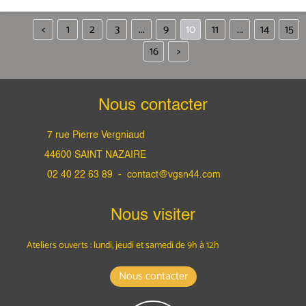
<
1
2
3
...
9
10
11
...
14
15
16
>
Nous contacter
7 rue Pierre Vergniaud
44600 SAINT NAZAIRE
02 40 22 63 89 -
contact@vgsn44.com
Nous visiter
Ateliers ouverts : lundi, jeudi et samedi
de 9h à 12h
Nous contacter