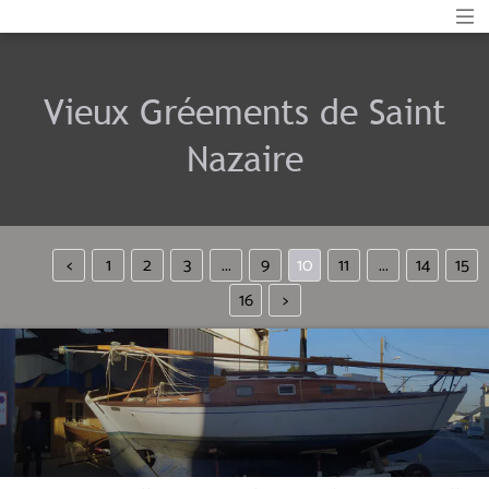
Vieux Gréements de Saint
Nazaire
<
1
2
3
...
9
10
11
...
14
15
16
>