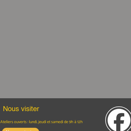
Nous visiter
Ateliers ouverts : lundi, jeudi et samedi
de 9h à 12h