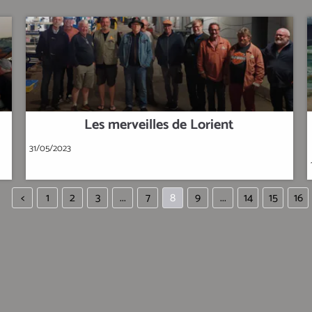
Les merveilles de Lorient
31/05/2023
<
1
2
3
...
7
8
9
...
14
15
16