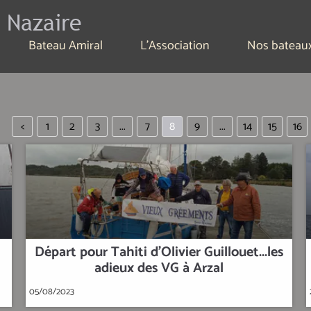
 Nazaire
Bateau Amiral
L'Association
Nos bateau
<
1
2
3
...
7
8
9
...
14
15
16
Départ pour Tahiti d'Olivier Guillouet...les
adieux des VG à Arzal
05/08/2023