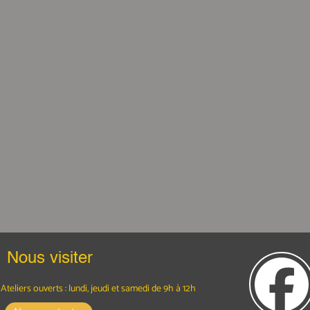
Nous visiter
Ateliers ouverts : lundi, jeudi et samedi
de 9h à 12h