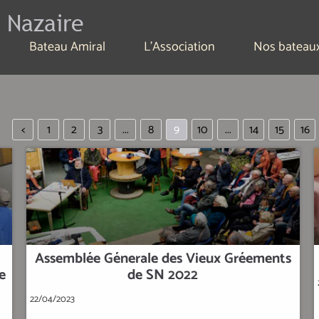
 Nazaire
Bateau Amiral
L'Association
Nos bateau
<
1
2
3
...
8
9
10
...
14
15
16
Assemblée Génerale des Vieux Gréements
e
de SN 2022
22/04/2023