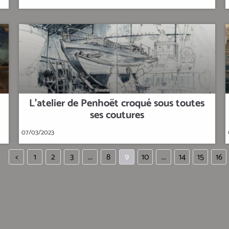
L'atelier de Penhoët croqué sous toutes
ses coutures
07/03/2023
<
1
2
3
...
8
9
10
...
14
15
16